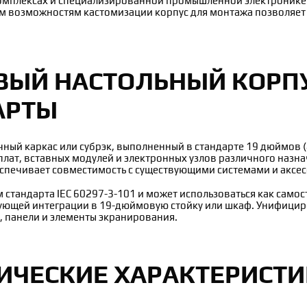
мплексах и специализированной промышленной электронике.
м возможностям кастомизации корпус для монтажа позволяет
ВЫЙ НАСТОЛЬНЫЙ КОРПУ
АРТЫ
ный каркас или субрэк, выполненный в стандарте 19 дюймов (
лат, вставных модулей и электронных узлов различного назна
еспечивает совместимость с существующими системами и аксес
стандарта IEC 60297-3-101 и может использоваться как само
едующей интеграции в 19-дюймовую стойку или шкаф. Унифици
 панели и элементы экранирования.
ИЧЕСКИЕ ХАРАКТЕРИСТ