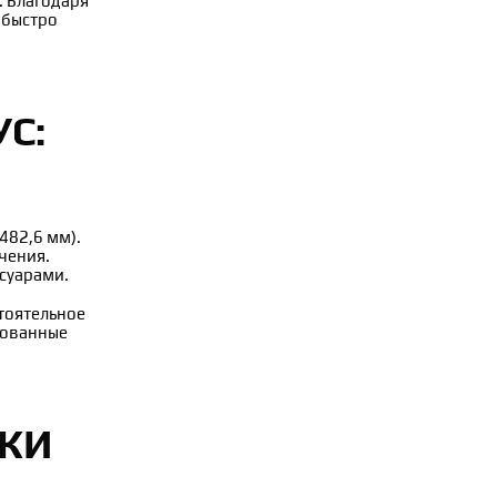
 Благодаря
 быстро
С:
482,6 мм).
чения.
суарами.
стоятельное
рованные
ИКИ